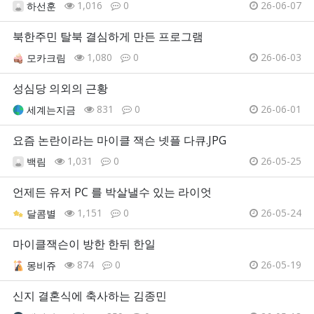
1,016
0
26-06-07
하선훈
북한주민 탈북 결심하게 만든 프로그램
1,080
0
26-06-03
모카크림
성심당 의외의 근황
831
0
26-06-01
세계는지금
요즘 논란이라는 마이클 잭슨 넷플 다큐.JPG
1,031
0
26-05-25
백림
언제든 유저 PC 를 박살낼수 있는 라이엇
1,151
0
26-05-24
달콤별
마이클잭슨이 방한 한뒤 한일
874
0
26-05-19
몽비쥬
신지 결혼식에 축사하는 김종민