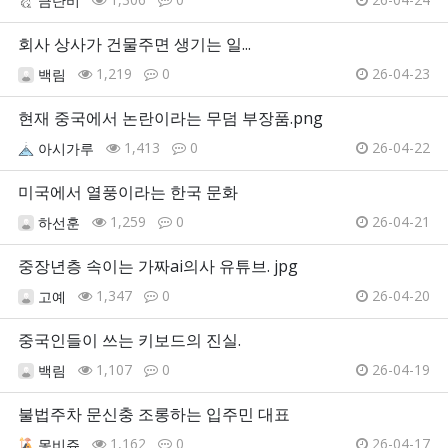
금단비
회사 상사가 건물주면 생기는 일...
1,219
0
26-04-23
백림
현재 중국에서 논란이라는 무덤 부장품.png
1,413
0
26-04-22
아시가루
미국에서 열풍이라는 한국 문화
1,259
0
26-04-21
하선훈
중장년층 속이는 가짜ai의사 유튜브. jpg
1,347
0
26-04-20
고예
중국인들이 쓰는 키보드의 진실.
1,107
0
26-04-19
백림
불법주차 문신충 조롱하는 입주민 대표
1,162
0
26-04-17
몽비쥬