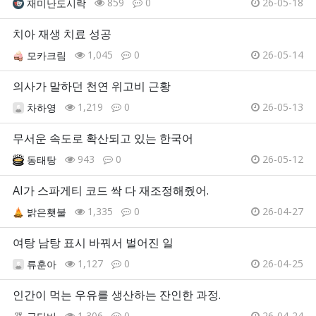
859
0
26-05-18
재미난도시락
치아 재생 치료 성공
1,045
0
26-05-14
모카크림
의사가 말하던 천연 위고비 근황
1,219
0
26-05-13
차하영
무서운 속도로 확산되고 있는 한국어
943
0
26-05-12
동태탕
AI가 스파게티 코드 싹 다 재조정해줬어.
1,335
0
26-04-27
밝은횃불
여탕 남탕 표시 바꿔서 벌어진 일
1,127
0
26-04-25
류훈아
인간이 먹는 우유를 생산하는 잔인한 과정.
1,306
0
26-04-24