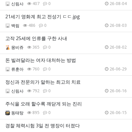
407
0
26-08-04
신림사
21세기 영화계 최고 전성기 ㄷㄷ.jpg
486
0
26-08-03
백림
고작 25세에 인류를 구한 사내
365
0
26-08-02
몽비쥬
돈 빌려달라는 여자 대처하는 방법
760
0
26-06-29
류훈아
정신과 전문의가 말하는 최고의 치료
792
0
26-06-16
신림사
주식을 오래 할수록 깨닫게 되는 진리
895
0
26-06-15
동태탕
경찰 체력시험 3일 전 맹장이 터졌다