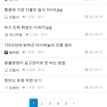
통풍에 가장 안좋은 음식 1티어.jpg
1,333
0
26-04-16
신림사
AI가 진짜 혁명인 이유(?).jpg
1,252
0
26-04-15
지니까꿍
132년만에 밝혀진 타이레놀의 진통 원리
1,531
0
26-04-12
동태탕
동물병원이 길고양이로 돈 버는 방법
1,434
0
26-04-11
신림사
한반도 토종 착한 모기
1,476
0
26-04-10
도레미
1
2
3
4
5