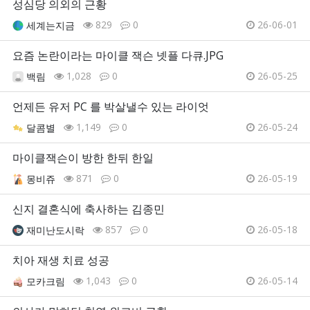
성심당 의외의 근황
829
0
26-06-01
세계는지금
요즘 논란이라는 마이클 잭슨 넷플 다큐.JPG
1,028
0
26-05-25
백림
언제든 유저 PC 를 박살낼수 있는 라이엇
1,149
0
26-05-24
달콤별
마이클잭슨이 방한 한뒤 한일
871
0
26-05-19
몽비쥬
신지 결혼식에 축사하는 김종민
857
0
26-05-18
재미난도시락
치아 재생 치료 성공
1,043
0
26-05-14
모카크림