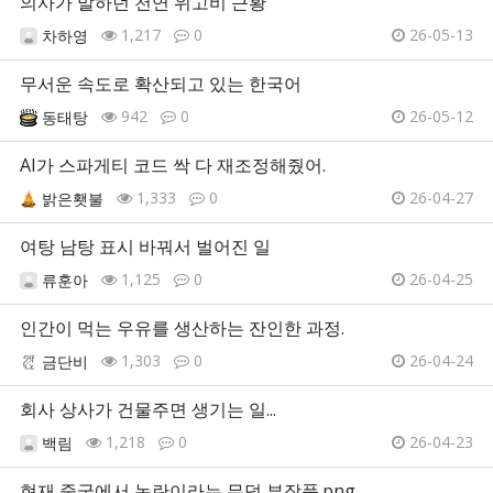
의사가 말하던 천연 위고비 근황
1,217
0
26-05-13
차하영
무서운 속도로 확산되고 있는 한국어
942
0
26-05-12
동태탕
AI가 스파게티 코드 싹 다 재조정해줬어.
1,333
0
26-04-27
밝은횃불
여탕 남탕 표시 바꿔서 벌어진 일
1,125
0
26-04-25
류훈아
인간이 먹는 우유를 생산하는 잔인한 과정.
1,303
0
26-04-24
금단비
회사 상사가 건물주면 생기는 일...
1,218
0
26-04-23
백림
현재 중국에서 논란이라는 무덤 부장품.png