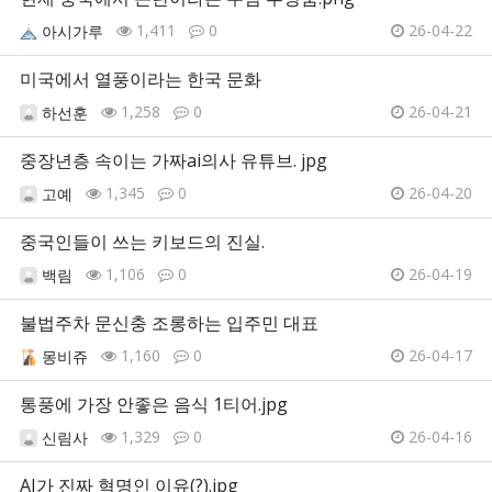
1,411
0
26-04-22
아시가루
미국에서 열풍이라는 한국 문화
1,258
0
26-04-21
하선훈
중장년층 속이는 가짜ai의사 유튜브. jpg
1,345
0
26-04-20
고예
중국인들이 쓰는 키보드의 진실.
1,106
0
26-04-19
백림
불법주차 문신충 조롱하는 입주민 대표
1,160
0
26-04-17
몽비쥬
통풍에 가장 안좋은 음식 1티어.jpg
1,329
0
26-04-16
신림사
AI가 진짜 혁명인 이유(?).jpg