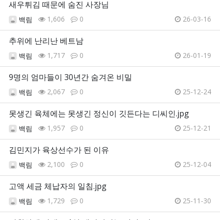
새우튀김 때문에 숨진 사장님
1,606
0
26-03-16
백림
추위에 난리난 베트남
1,717
0
26-01-19
백림
9명의 엄마들이 30년간 숨겨온 비밀
2,067
0
25-12-24
백림
못생긴 육체에는 못생긴 정신이 깃든다는 디씨인.jpg
1,957
0
25-12-21
백림
김민지가 육상선수가 된 이유
2,100
0
25-12-04
백림
고액 세금 체납자의 일침.jpg
1,729
0
25-11-30
백림