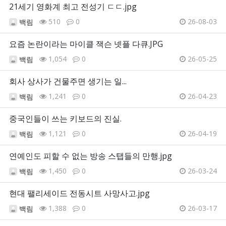
21세기 영화계 최고 전성기 ㄷㄷ.jpg
510
0
26-08-03
백림
요즘 논란이라는 마이클 잭슨 넷플 다큐.JPG
1,054
0
26-05-25
백림
회사 상사가 건물주면 생기는 일...
1,241
0
26-04-23
백림
중국인들이 쓰는 키보드의 진실.
1,121
0
26-04-19
백림
연예인도 피할 수 없는 방송 스탭들의 만행.jpg
1,450
0
26-03-24
백림
현대 팰리세이드 전동시트 사망사고.jpg
1,388
0
26-03-17
백림