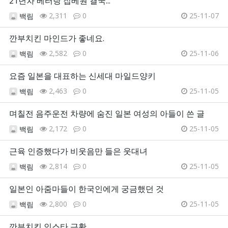
21년차 베터랑 집베원 결국...
2,311
0
25-11-07
백림
깐부치킨 마인드가 좋네요.
2,582
0
25-11-06
백림
요즘 일본을 대표하는 신세대 마일드양키
2,463
0
25-11-05
백림
며칠전 음주운전 차량에 숨진 일본 여성의 아들이 쓴 글
2,172
0
25-11-05
백림
근육 인증했다가 비웃음만 들은 웃대녀
2,814
0
25-11-05
백림
일본인 아줌마들이 한국인에게 궁금했던 것
2,800
0
25-11-05
백림
깐부치킨 인스타 근황