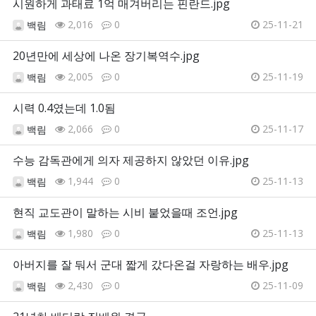
시원하게 과태료 1억 매겨버리는 핀란드.jpg
2,016
0
25-11-21
백림
20년만에 세상에 나온 장기복역수.jpg
2,005
0
25-11-19
백림
시력 0.4였는데 1.0됨
2,066
0
25-11-17
백림
수능 감독관에게 의자 제공하지 않았던 이유.jpg
1,944
0
25-11-13
백림
현직 교도관이 말하는 시비 붙었을때 조언.jpg
1,980
0
25-11-13
백림
아버지를 잘 둬서 군대 짧게 갔다온걸 자랑하는 배우.jpg
2,430
0
25-11-09
백림