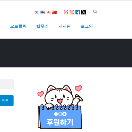
고
오토클릭
칼무리
게시판
로그인
목록