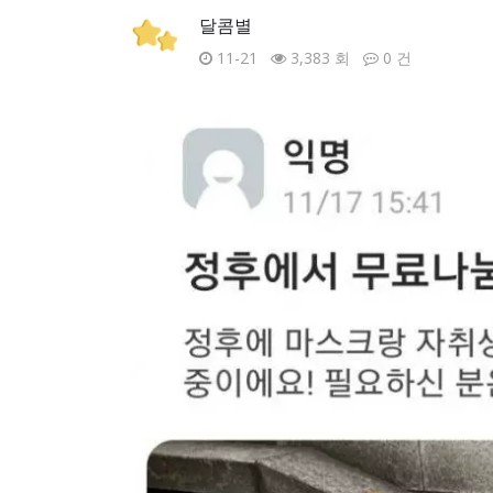
달콤별
11-21
3,383 회
0 건