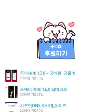
꿈의세계 1.3.0 – 꿈해몽, 꿈풀이
2026년 7월 30일
도깨비 촛불 1.6.0 업데이트
2026년 7월 23일
시크릿DNS 3.9.3 업데이트
2026년 7월 30일