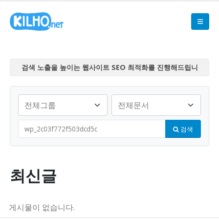
검색 노출을 높이는 웹사이트 SEO 최적화를 진행해드립니
다
검색 노출을 높이는 웹사이트 SEO 최적화를 진행해드립니
다
검색 노출을 높이는 웹사이트 SEO 최적화를 진행해드립니
검색
다
검색 노출을 높이는 웹사이트 SEO 최적화를 진행해드립니
다
검색 노출을 높이는 웹사이트 SEO 최적화를 진행해드립니
최신글
다
게시물이 없습니다.