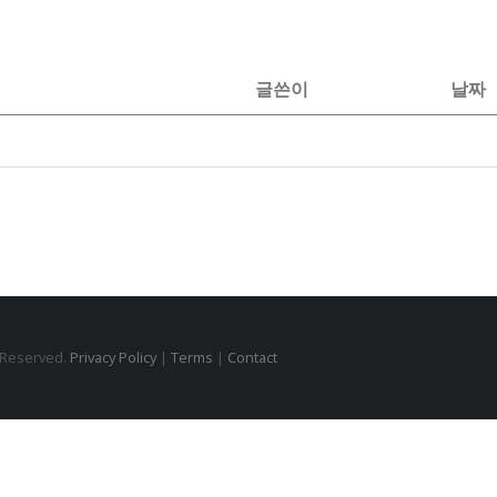
글쓴이
날짜
s Reserved.
Privacy Policy
|
Terms
|
Contact