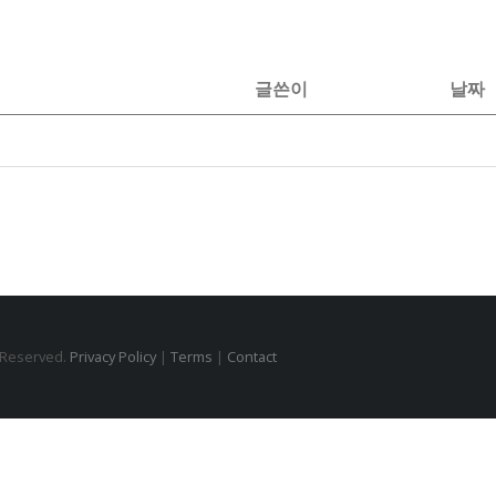
글쓴이
날짜
s Reserved.
Privacy Policy
|
Terms
|
Contact