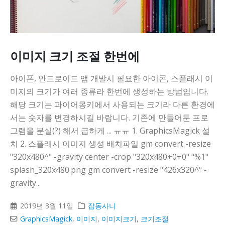
니다
이미지 크기 조절 한번에
아이폰, 안드로이드 앱 개발시 필요한 아이콘, 스플래시 이
미지의 크기가 여러 종류라 한번에 생성하는 방법입니다.
해당 크기는 파이어몽키에서 사용되는 크기라 다른 환경에
서는 숫자를 변경하시길 바랍니다. 기존에 만들어둔 프로
그램을 분실(?) 해서 급하게 ... ㅠㅠ 1. GraphicsMagick 설
치 2. 스플래시 이미지 생성 배치파일 gm convert -resize
"320x480^" -gravity center -crop "320x480+0+0" "%1"
splash_320x480.png gm convert -resize "426x320^" -
gravity...
2019년 3월 11일
잡동사니
GraphicsMagick
,
이미지
,
이미지크기
,
크기조절