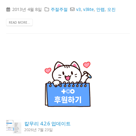
다
2013년 4월 8일
주절주절
v3
,
v3lite
,
안랩
,
오진
READ MORE...
칼무리 4.2.6 업데이트
2026년 7월 23일