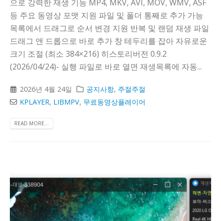
으로 강력한 재생 기능 MP4, MKV, AVI, MOV, WMV, ASF
등 주요 동영상 포맷 지원 파일 및 폴더 통째로 추가 가능
목록에서 드래그로 순서 변경 지원 반복 및 랜덤 재생 파일
드래그 앤 드롭으로 바로 추가 창 테두리를 잡아 자유로운
크기 조절 (최소 384×216) 히스토리버전 0.9.2
(2026/04/24)- 실행 파일로 바로 열면 재생목록에 자동...
2026년 4월 24일
공지사항
,
주절주절
KPLAYER
,
LIBMPV
,
무료동영상플레이어
READ MORE...