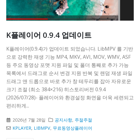
다
K플레이어 0.9.4 업데이트
K플레이어(0.9.4)가 업데이트 되었습니다. LibMPV 를 기반
으로 강력한 재생 기능 MP4, MKV, AVI, MOV, WMV, ASF
등 주요 동영상 포맷 지원 파일 및 폴더 통째로 추가 가능
목록에서 드래그로 순서 변경 지원 반복 및 랜덤 재생 파일
드래그 앤 드롭으로 바로 추가 창 테두리를 잡아 자유로운
크기 조절 (최소 384×216) 히스토리버전 0.9.4
(2026/07/28)- 플레이어와 환경설정 화면을 더욱 세련되고
편리하게...
2026년 7월 28일
공지사항
,
주절주절
KPLAYER
,
LIBMPV
,
무료동영상플레이어