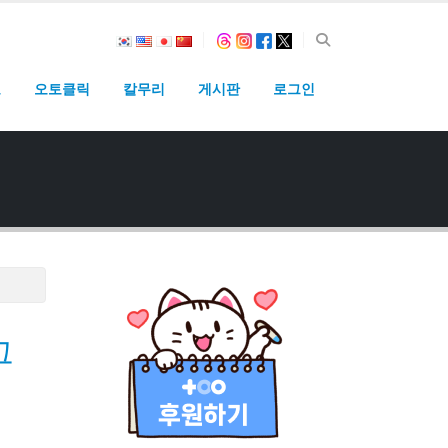
고
오토클릭
칼무리
게시판
로그인
그