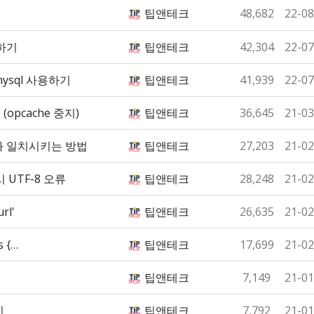
팁앤테크
48,682
22-08
하기
팁앤테크
42,304
22-07
 mysql 사용하기
팁앤테크
41,939
22-07
opcache 중지)
팁앤테크
36,645
21-03
우와 일치시키는 방법
팁앤테크
27,203
21-02
시 UTF-8 오류
팁앤테크
28,248
21-02
rl'
팁앤테크
26,635
21-02
s {…
팁앤테크
17,699
21-02
팁앤테크
7,149
21-01
기
팁앤테크
7,792
21-01