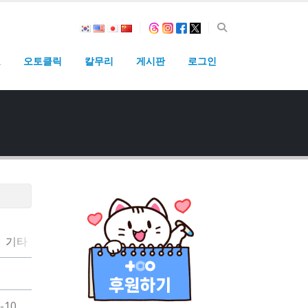
고
오토클릭
칼무리
게시판
로그인
기타
-10