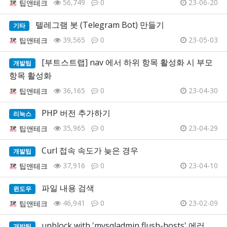
56,749
0
23-06-20
팁앤테크
텔레그램 봇 (Telegram Bot) 만들기
기타
39,565
0
23-05-03
팁앤테크
[부트스트랩] nav 에서 하위 항목 활성화 시 부모
개발팁
항목 활성화
36,165
0
23-04-30
팁앤테크
PHP 버전 추가하기
리눅스
35,965
0
23-04-29
팁앤테크
Curl 접속 속도가 늦은 경우
개발팁
37,916
0
23-04-10
팁앤테크
파일 내용 검색
윈도우
46,941
0
23-02-09
팁앤테크
unblock with 'mysqladmin flush-hosts' 에러
개발팁