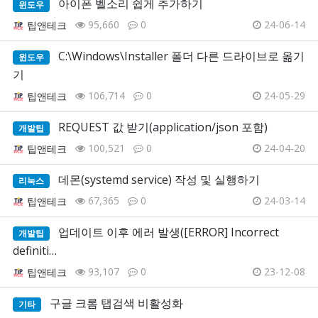
아이폰 벨소리 쉽게 추가하기
윈도우
95,660
0
24-06-14
팁앤테크
C:\Windows\Installer 폴더 다른 드라이브로 옮기
윈도우
기
106,714
0
24-05-29
팁앤테크
REQUEST 값 받기(application/json 포함)
개발팁
100,521
0
24-04-20
팁앤테크
데몬(systemd service) 작성 및 실행하기
리눅스
67,365
0
24-03-14
팁앤테크
업데이트 이후 에러 발생([ERROR] Incorrect
개발팁
definiti…
93,107
0
23-12-08
팁앤테크
구글 크롬 탭검색 비활성화
기타