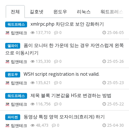
전체
길호넷
윈도우
리눅스
워드프레스
xmlrpc.php 차단으로 보안 강화하기
워드프레스
137,710
0
25-06-05
팁앤테크
폼이 모니터 한 가운데 있는 경우 자연스럽게 왼쪽
델파이
으로 이동시키기
135,330
0
25-05-26
팁앤테크
WSH script registration is not valid.
윈도우
135,621
0
25-05-23
팁앤테크
제목 블록 기본값을 H5로 변경하는 방법
워드프레스
116,756
0
25-05-22
팁앤테크
동영상 특정 영역 모자이크(흐리게) 하기
파이썬
48,473
0
25-04-30
팁앤테크