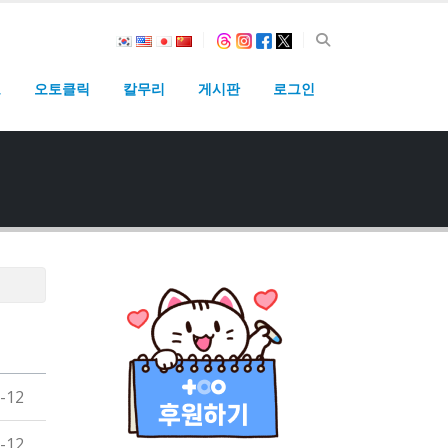
고
오토클릭
칼무리
게시판
로그인
-12
-12