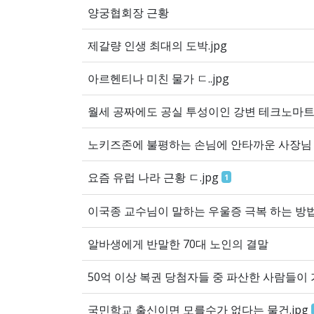
양궁협회장 근황
제갈량 인생 최대의 도박.jpg
아르헨티나 미친 물가 ㄷ..jpg
월세 공짜에도 공실 투성이인 강변 테크노마트
노키즈존에 불평하는 손님에 안타까운 사장님
요즘 유럽 나라 근황 ㄷ.jpg
1
이국종 교수님이 말하는 우울증 극복 하는 방
알바생에게 반말한 70대 노인의 결말
50억 이상 복권 당첨자들 중 파산한 사람들이 
국민학교 출신이면 모를수가 없다는 물건.jpg