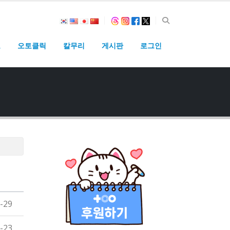
고
오토클릭
칼무리
게시판
로그인
-29
-23