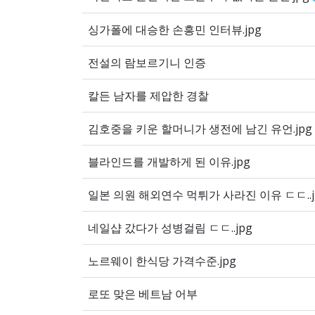
싱가폴에 대승한 손흥민 인터뷰.jpg
전설의 람보르기니 인증
칼든 남자를 제압한 경찰
김호중을 키운 할머니가 생전에 남긴 유언.jpg
블라인드를 개발하게 된 이유.jpg
일본 의원 해외연수 먹튀가 사라진 이유 ㄷㄷ..j
네일샵 갔다가 성병걸림 ㄷㄷ..jpg
노르웨이 한식당 가격수준.jpg
로또 맞은 베트남 어부