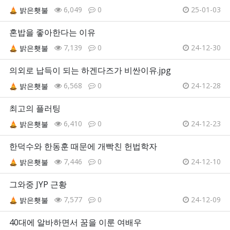
6,049
0
25-01-03
밝은횃불
혼밥을 좋아한다는 이유
7,139
0
24-12-30
밝은횃불
의외로 납득이 되는 하겐다즈가 비싼이유.jpg
6,568
0
24-12-28
밝은횃불
최고의 플러팅
6,410
0
24-12-23
밝은횃불
한덕수와 한동훈 때문에 개빡친 헌법학자
7,446
0
24-12-10
밝은횃불
그와중 JYP 근황
7,577
0
24-12-09
밝은횃불
40대에 알바하면서 꿈을 이룬 여배우