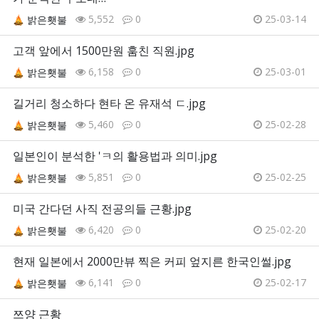
5,552
0
25-03-14
밝은횃불
고객 앞에서 1500만원 훔친 직원.jpg
6,158
0
25-03-01
밝은횃불
길거리 청소하다 현타 온 유재석 ㄷ.jpg
5,460
0
25-02-28
밝은횃불
일본인이 분석한 'ㅋ의 활용법과 의미.jpg
5,851
0
25-02-25
밝은횃불
미국 간다던 사직 전공의들 근황.jpg
6,420
0
25-02-20
밝은횃불
현재 일본에서 2000만뷰 찍은 커피 엎지른 한국인썰.jpg
6,141
0
25-02-17
밝은횃불
쯔양 근황