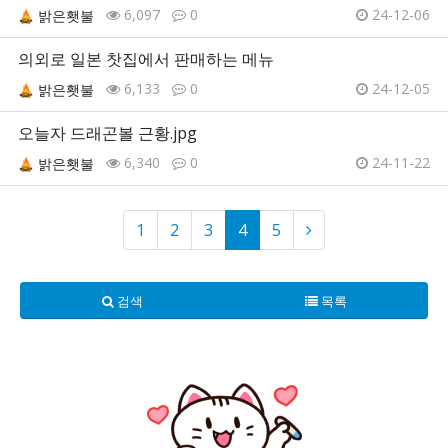
6,097
0
24-12-06
밝은횃불
의외로 일본 찻집에서 판매하는 메뉴
6,133
0
24-12-05
밝은횃불
오늘자 드래곤볼 근황.jpg
6,340
0
24-11-22
밝은횃불
1
2
3
4
5
검색
목록