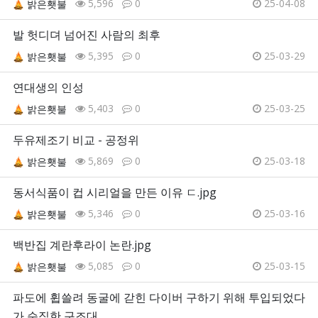
5,596
0
25-04-08
밝은횃불
발 헛디뎌 넘어진 사람의 최후
5,395
0
25-03-29
밝은횃불
연대생의 인성
5,403
0
25-03-25
밝은횃불
두유제조기 비교 - 공정위
5,869
0
25-03-18
밝은횃불
동서식품이 컵 시리얼을 만든 이유 ㄷ.jpg
5,346
0
25-03-16
밝은횃불
백반집 계란후라이 논란.jpg
5,085
0
25-03-15
밝은횃불
파도에 휩쓸려 동굴에 갇힌 다이버 구하기 위해 투입되었다
가 순직한 구조대…