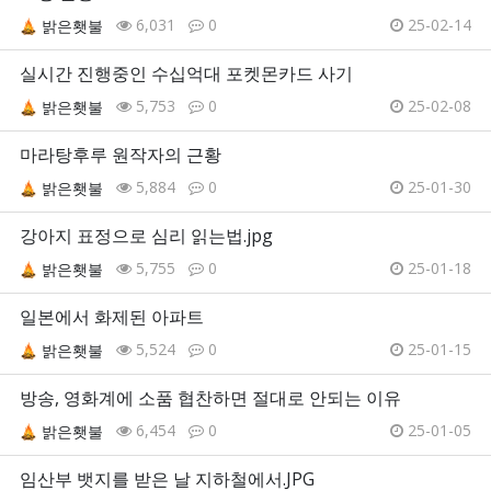
6,031
0
25-02-14
밝은횃불
실시간 진행중인 수십억대 포켓몬카드 사기
5,753
0
25-02-08
밝은횃불
마라탕후루 원작자의 근황
5,884
0
25-01-30
밝은횃불
강아지 표정으로 심리 읽는법.jpg
5,755
0
25-01-18
밝은횃불
일본에서 화제된 아파트
5,524
0
25-01-15
밝은횃불
방송, 영화계에 소품 협찬하면 절대로 안되는 이유
6,454
0
25-01-05
밝은횃불
임산부 뱃지를 받은 날 지하철에서.JPG