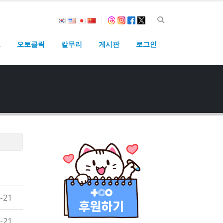
고
오토클릭
칼무리
게시판
로그인
-21
-21