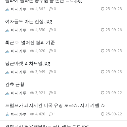
블라에 올라온 공무원 글 논란 ㄷㄷ.jpg
4,362
0
25-09-28
아시가루
여자들도 아는 진실..jpg
4,850
0
25-09-26
아시가루
최근 더 넓어진 썸의 기준
4,020
0
25-09-25
아시가루
당근마켓 리차드밀.jpg
3,949
0
25-09-23
아시가루
칸쵸 근황
3,921
0
25-09-22
아시가루
트럼프가 폐지시킨 미국 유명 토크쇼, 지미 키멜 쇼
4,420
1
25-09-22
아시가루
경찰문신 허용해달라는 공시생들 ㄷㄷ.jpg