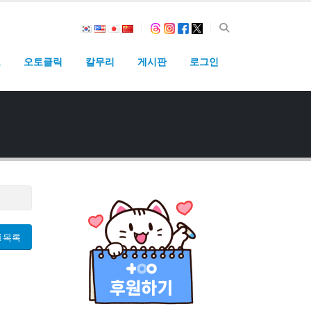
고
오토클릭
칼무리
게시판
로그인
목록