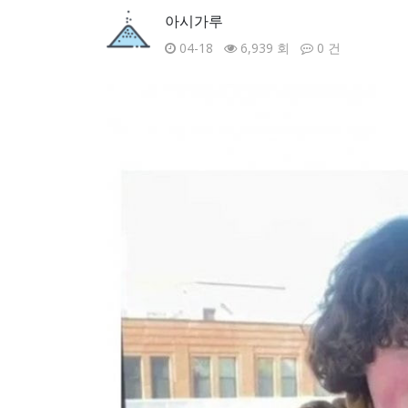
아시가루
04-18
6,939 회
0 건