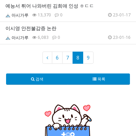
예능서 튀어 나와버린 김희애 인성 ㅎㄷㄷ
13,370
0
23-01-17
아시가루
이시영 안전불감증 논란
6,083
0
23-01-16
아시가루
6
7
8
9
검색
목록