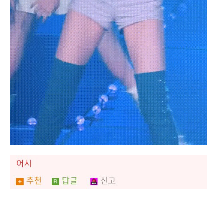
NEWS! 박재범이 3억짜리 벤틀리를 소유하고 있다는 소식이다