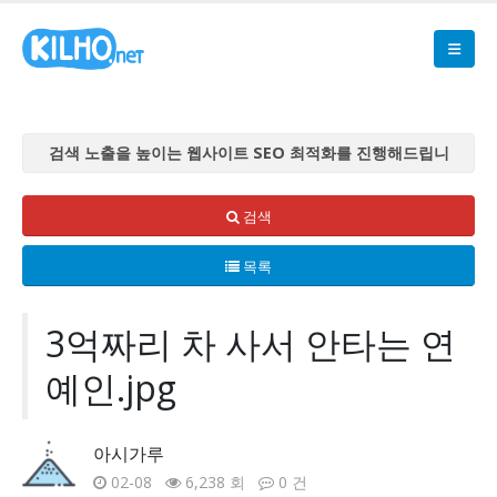
검색 노출을 높이는 웹사이트 SEO 최적화를 진행해드립니
다
검색 노출을 높이는 웹사이트 SEO 최적화를 진행해드립니
검색
다
목록
검색 노출을 높이는 웹사이트 SEO 최적화를 진행해드립니
다
검색 노출을 높이는 웹사이트 SEO 최적화를 진행해드립니
3억짜리 차 사서 안타는 연
다
예인.jpg
검색 노출을 높이는 웹사이트 SEO 최적화를 진행해드립니
다
아시가루
02-08
6,238 회
0 건