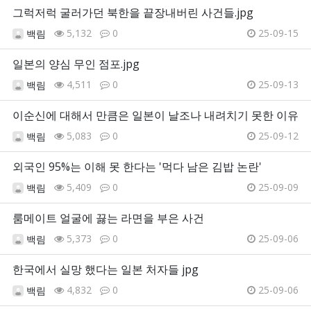
그럭저럭 굴러가던 북한을 끝장내버린 사건들.jpg
5,132
0
25-09-15
백림
일본의 양심 무인 점포.jpg
4,511
0
25-09-13
백림
이순신에 대해서 만큼은 일본이 날조나 내려치기 못한 이유
5,083
0
25-09-12
백림
외국인 95%는 이해 못 한다는 '먹다 남은 김밥 논란'
5,409
0
25-09-09
백림
룸메이트 얼굴에 끓는 라면을 부은 사건
5,373
0
25-09-06
백림
한국에서 실망 했다는 일본 처자들 jpg
4,832
0
25-09-06
백림