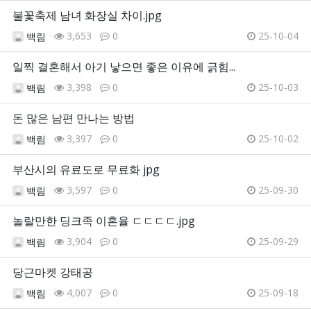
불꽃축제 남녀 화장실 차이.jpg
3,653
0
25-10-04
백림
일찍 결혼해서 아기 낳으면 좋은 이유에 긁힘...
3,398
0
25-10-03
백림
돈 많은 남편 만나는 방법
3,397
0
25-10-02
백림
부산시의 유료도로 무료화 jpg
3,597
0
25-09-30
백림
놀랄만한 딩크족 이혼율 ㄷㄷㄷㄷ.jpg
3,904
0
25-09-29
백림
당근마켓 강태공
4,007
0
25-09-18
백림