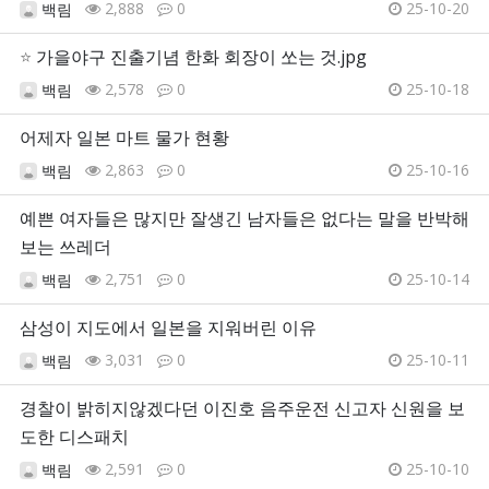
2,888
0
25-10-20
백림
⭐
가을야구 진출기념 한화 회장이 쏘는 것.jpg
2,578
0
25-10-18
백림
어제자 일본 마트 물가 현황
2,863
0
25-10-16
백림
예쁜 여자들은 많지만 잘생긴 남자들은 없다는 말을 반박해
보는 쓰레더
2,751
0
25-10-14
백림
삼성이 지도에서 일본을 지워버린 이유
3,031
0
25-10-11
백림
경찰이 밝히지않겠다던 이진호 음주운전 신고자 신원을 보
도한 디스패치
2,591
0
25-10-10
백림