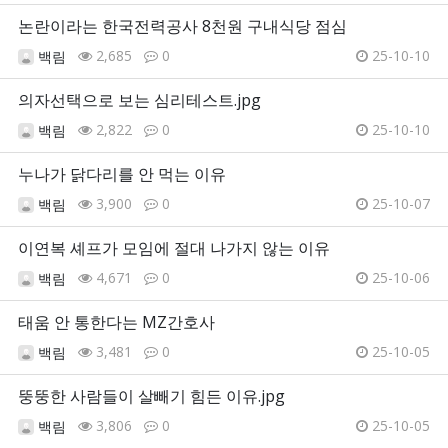
논란이라는 한국전력공사 8천원 구내식당 점심
2,685
0
25-10-10
백림
의자선택으로 보는 심리테스트.jpg
2,822
0
25-10-10
백림
누나가 닭다리를 안 먹는 이유
3,900
0
25-10-07
백림
이연복 셰프가 모임에 절대 나가지 않는 이유
4,671
0
25-10-06
백림
태움 안 통한다는 MZ간호사
3,481
0
25-10-05
백림
뚱뚱한 사람들이 살빼기 힘든 이유.jpg
3,806
0
25-10-05
백림