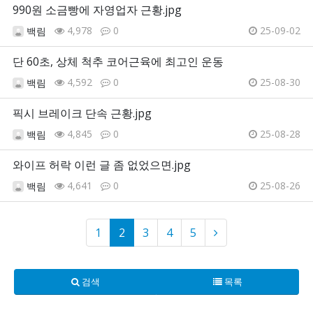
990원 소금빵에 자영업자 근황.jpg
4,978
0
25-09-02
백림
단 60초, 상체 척추 코어근육에 최고인 운동
4,592
0
25-08-30
백림
픽시 브레이크 단속 근황.jpg
4,845
0
25-08-28
백림
와이프 허락 이런 글 좀 없었으면.jpg
4,641
0
25-08-26
백림
1
2
3
4
5
검색
목록