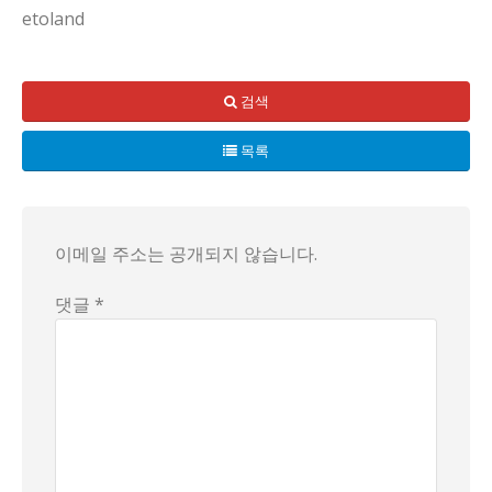
etoland
요즘 2030 파산폭증 이야기, 듣다 보면 한숨만 늘어나죠. 
검색
배경에는 소액대출의 가볍고도 음산한 매력과, 금리가 고공행진하
목록
은행이 깜짝 놀랄 만큼 생활의 기본마저 빚으로 가지를 뻗고 
결론은 아직 도출하지 않아요. 다만 이 모든 흐름은 개인의 결
이메일 주소는 공개되지 않습니다.
댓글 *