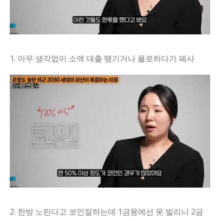
1. 아무 생각없이 소액 대출 땡기거나 욜로하다가 폐사
2. 한방 노린다고 코인질하는데 1금융에선 못 빌리니 2금