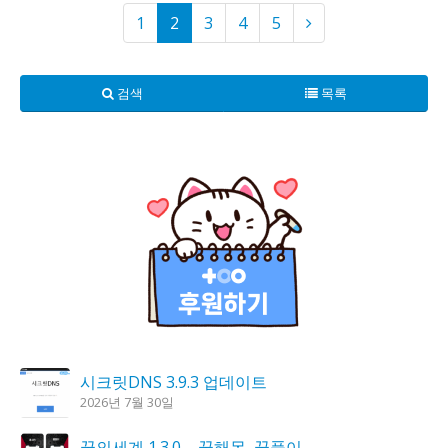
1
2
3
4
5
검색
목록
시크릿DNS 3.9.3 업데이트
2026년 7월 30일
꿈의세계 1.3.0 – 꿈해몽, 꿈풀이