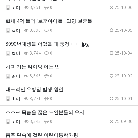
3,851
0
25-10-06
최미
혈세 4억 들여 '보훈아이돌'...일명 보훈돌
3,690
0
25-10-05
최미
8090년대생들 어렸을 때 풍경 ㄷㄷ.jpg
3,744
0
25-10-04
최미
치과 가는 타이밍 아는 법.
3,843
0
25-10-02
최미
대표적인 유방암 발생 원인
3,771
0
25-10-01
최미
스스로 목숨을 끊은 노인분들의 유서
3,343
0
25-09-30
최미
음주 단속에 걸린 어린이통학차량