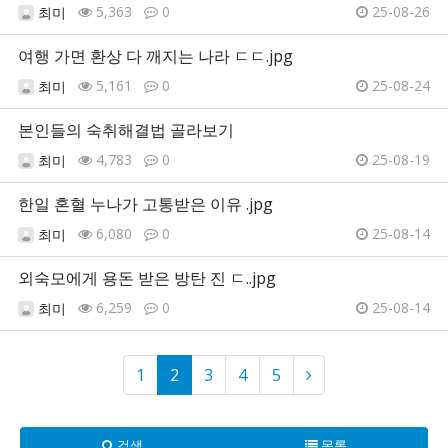
5,363
0
25-08-26
최미
여행 가면 환상 다 깨지는 나라 ㄷㄷ.jpg
5,161
0
25-08-24
최미
본인들의 숙취해결법 골라보기
4,783
0
25-08-19
최미
한일 혼혈 누나가 고통받은 이유 .jpg
6,080
0
25-08-14
최미
외숙모에게 용돈 받은 방탄 진 ㄷ..jpg
6,259
0
25-08-14
최미
1
2
3
4
5
검색
목록