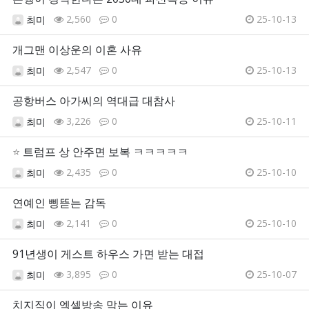
2,560
0
25-10-13
최미
개그맨 이상운의 이혼 사유
2,547
0
25-10-13
최미
공항버스 아가씨의 역대급 대참사
3,226
0
25-10-11
최미
⭐
트럼프 상 안주면 보복 ㅋㅋㅋㅋㅋ
2,435
0
25-10-10
최미
연예인 삥뜯는 감독
2,141
0
25-10-10
최미
91년생이 게스트 하우스 가면 받는 대접
3,895
0
25-10-07
최미
치지직이 엑셀방송 막는 이유