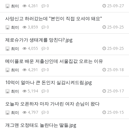
4,261
0
25-09-27
최미
사망신고 하러갔는데 "본인이 직접 오셔야 돼요"
3,859
0
25-09-25
최미
제로슈가가 생태계를 망친다?.jpg
4,055
0
25-09-25
최미
메이플로 배운 저출산인데 서울집값 오르는 이유
4,291
0
25-09-18
최미
10억이 얼마나 큰 돈인지 실감시켜드림.jpg
5,194
0
25-09-17
최미
오늘자 오픈하자 마자 가녀린 여자 손님이 왔다
4,797
0
25-09-15
최미
개그맨 오정태도 놀란다는 딸들.jpg