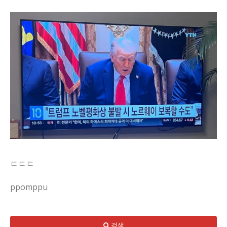
ㄷㄷㄷ
ppomppu
국제정세 속 노벨평화상 논쟁이 오늘의 핫토픽으로 떠올랐다. 아
검색