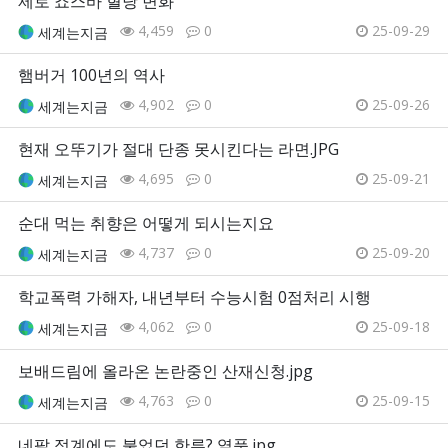
제로 죠스바 혈당 변화
4,459
0
25-09-29
세계는지금
햄버거 100년의 역사
4,902
0
25-09-26
세계는지금
현재 오뚜기가 절대 단종 못시킨다는 라면.JPG
4,695
0
25-09-21
세계는지금
순대 먹는 취향은 어떻게 되시는지요
4,737
0
25-09-20
세계는지금
학교폭력 가해자, 내년부터 수능시험 0점처리 시행
4,062
0
25-09-18
세계는지금
보배드림에 올라온 논란중인 산재신청.jpg
4,763
0
25-09-15
세계는지금
네팔 정계에도 불었던 한류? 열풍.jpg