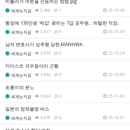
히틀러가 여론을 선동하는 방법.jpg
5,466
1
25-10-06
세계는지금
통장에 130만원 '떡값' 꽂히는 7급 공무원… 허탈한 직장..
3,617
0
25-10-05
세계는지금
남자 변호사가 성추행 당한.MANHWA
3,674
0
25-10-04
세계는지금
카이스트 극우동아리 근황
3,642
0
25-10-03
세계는지금
초롱이의 분노
3,564
0
25-10-03
세계는지금
일본의 정체불명 버스
3,678
0
25-10-01
세계는지금