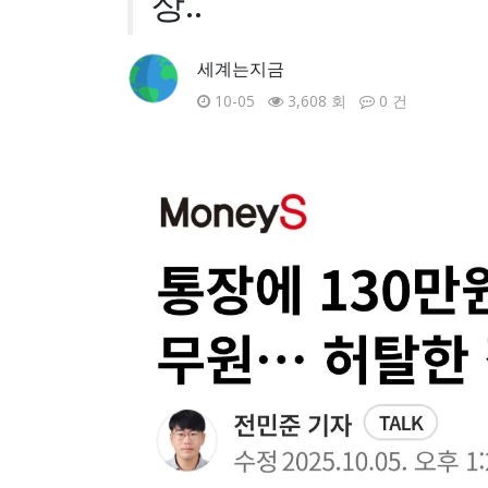
장..
세계는지금
10-05
3,608 회
0 건