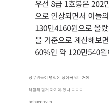
공무원들이 명절에 상여금 받는거에
허탈해 할거 까지야 있나 ㄷㄷㄷ
bobaedream