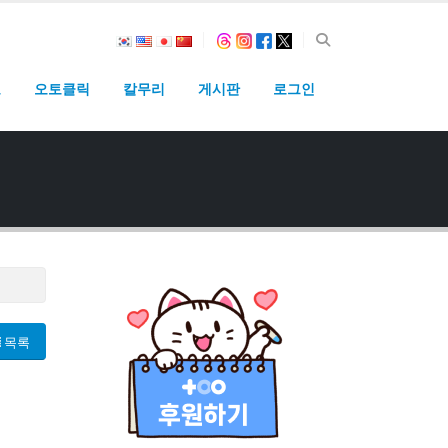
고
오토클릭
칼무리
게시판
로그인
목록