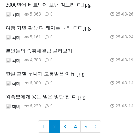
2000만원 베트남에 보낸 며느리 ㄷ..Jpg
5,363
0
25-08-26
최미
여행 가면 환상 다 깨지는 나라 ㄷㄷ.jpg
5,161
0
25-08-24
최미
본인들의 숙취해결법 골라보기
4,783
0
25-08-19
최미
한일 혼혈 누나가 고통받은 이유 .jpg
6,080
0
25-08-14
최미
외숙모에게 용돈 받은 방탄 진 ㄷ..jpg
6,259
0
25-08-14
최미
1
2
3
4
5