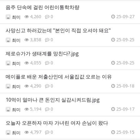
음주 단속에 걸린 어린이통학차량
4,260
0
25-09-27
최미
사망신고 하러갔는데 "본인이 직접 오셔야 돼요"
3,858
0
25-09-25
최미
제로슈가가 생태계를 망친다?.jpg
4,055
0
25-09-25
최미
메이플로 배운 저출산인데 서울집값 오르는 이유
4,290
0
25-09-18
최미
10억이 얼마나 큰 돈인지 실감시켜드림.jpg
5,194
0
25-09-17
최미
오늘자 오픈하자 마자 가녀린 여자 손님이 왔다
4,797
0
25-09-15
최미