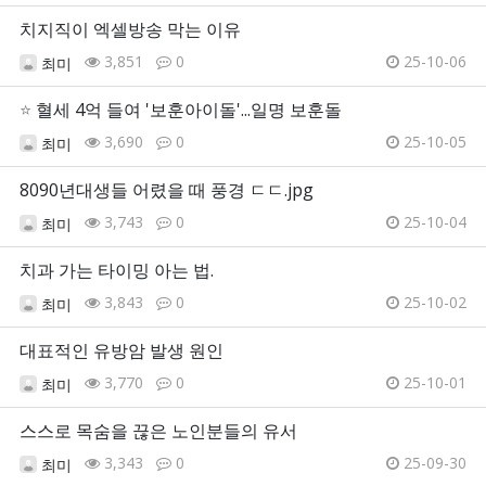
치지직이 엑셀방송 막는 이유
3,851
0
25-10-06
최미
⭐
혈세 4억 들여 '보훈아이돌'...일명 보훈돌
3,690
0
25-10-05
최미
8090년대생들 어렸을 때 풍경 ㄷㄷ.jpg
3,743
0
25-10-04
최미
치과 가는 타이밍 아는 법.
3,843
0
25-10-02
최미
대표적인 유방암 발생 원인
3,770
0
25-10-01
최미
스스로 목숨을 끊은 노인분들의 유서
3,343
0
25-09-30
최미