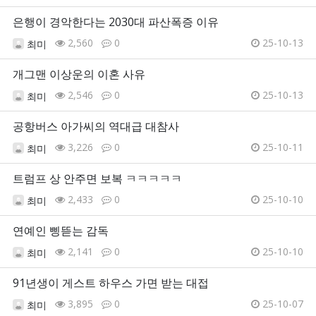
은행이 경악한다는 2030대 파산폭증 이유
2,560
0
25-10-13
최미
개그맨 이상운의 이혼 사유
2,546
0
25-10-13
최미
공항버스 아가씨의 역대급 대참사
3,226
0
25-10-11
최미
트럼프 상 안주면 보복 ㅋㅋㅋㅋㅋ
2,433
0
25-10-10
최미
연예인 삥뜯는 감독
2,141
0
25-10-10
최미
91년생이 게스트 하우스 가면 받는 대접
3,895
0
25-10-07
최미