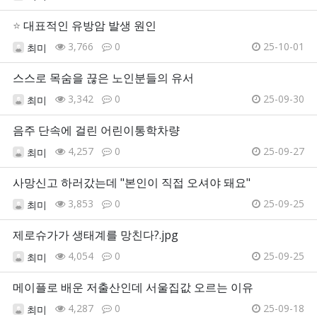
⭐
대표적인 유방암 발생 원인
3,766
0
25-10-01
최미
스스로 목숨을 끊은 노인분들의 유서
3,342
0
25-09-30
최미
음주 단속에 걸린 어린이통학차량
4,257
0
25-09-27
최미
사망신고 하러갔는데 "본인이 직접 오셔야 돼요"
3,853
0
25-09-25
최미
제로슈가가 생태계를 망친다?.jpg
4,054
0
25-09-25
최미
메이플로 배운 저출산인데 서울집값 오르는 이유
4,287
0
25-09-18
최미