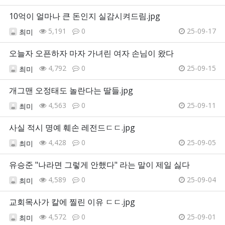
10억이 얼마나 큰 돈인지 실감시켜드림.jpg
5,191
0
25-09-17
최미
오늘자 오픈하자 마자 가녀린 여자 손님이 왔다
4,792
0
25-09-15
최미
개그맨 오정태도 놀란다는 딸들.jpg
4,563
0
25-09-11
최미
사실 적시 명예 훼손 레전드ㄷㄷ.jpg
4,428
0
25-09-05
최미
유승준 "나라면 그렇게 안했다" 라는 말이 제일 싫다
4,589
0
25-09-04
최미
교회목사가 칼에 찔린 이유 ㄷㄷ.jpg
4,572
0
25-09-01
최미