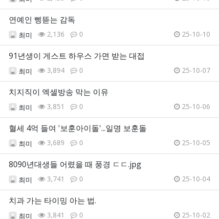
연예인 삥뜯는 감독
2,136
0
25-10-10
최미
91년생이 게스트 하우스 가면 받는 대접
3,894
0
25-10-07
최미
치지직이 엑셀방송 막는 이유
3,851
0
25-10-06
최미
혈세 4억 들여 '보훈아이돌'...일명 보훈돌
3,689
0
25-10-05
최미
8090년대생들 어렸을 때 풍경 ㄷㄷ.jpg
3,741
0
25-10-04
최미
치과 가는 타이밍 아는 법.
3,841
0
25-10-02
최미