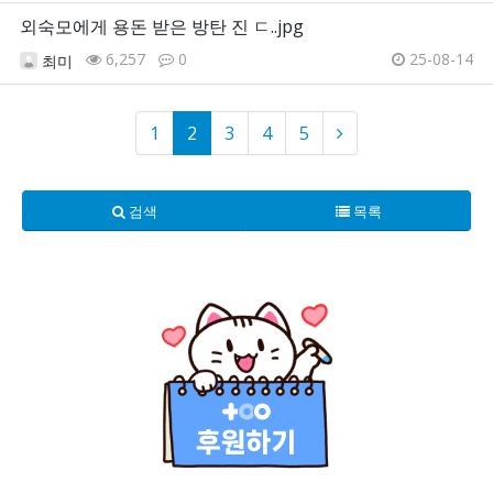
외숙모에게 용돈 받은 방탄 진 ㄷ..jpg
6,257
0
25-08-14
최미
1
2
3
4
5
검색
목록