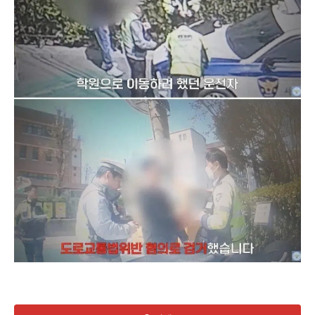
서울의 한 초등학교 앞에서 실시된 집중 음주 단속은, 어린이
주요 사건은, 어린이 통학차량 운전자가 음주 측정에서 반응을