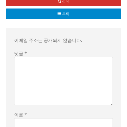
검색
법적으로 음주운전에 따른 처벌은 BAC에 따라 다르게 적용된
목록
이번 단속의 위치와 맥락은 의미가 크다. 학교 앞 보호구역에
‘숙취 상태’라는 표현은 단순한 음주 여부를 넘어 피로, 스트
이 사건은 정책적 파장을 낳을 가능성을 내포한다. 학교 통학 
반면, 해석의 여지도 남아 있다. 단속이 일시적 경고에 그치
이메일 주소는 공개되지 않습니다.
결국 한 차례의 적발이 모든 위험을 말해주지는 않는다. 다만 
댓글 *
이름 *