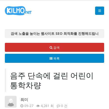
검색 노출을 높이는 웹사이트 SEO 최적화를 진행해드립니
다
검색 노출을 높이는 웹사이트 SEO 최적화를 진행해드립니
검색
다
목록
검색 노출을 높이는 웹사이트 SEO 최적화를 진행해드립니
다
검색 노출을 높이는 웹사이트 SEO 최적화를 진행해드립니
음주 단속에 걸린 어린이
다
통학차량
검색 노출을 높이는 웹사이트 SEO 최적화를 진행해드립니
다
최미
09-27
4,261 회
0 건