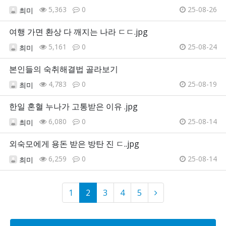
5,363
0
25-08-26
최미
여행 가면 환상 다 깨지는 나라 ㄷㄷ.jpg
5,161
0
25-08-24
최미
본인들의 숙취해결법 골라보기
4,783
0
25-08-19
최미
한일 혼혈 누나가 고통받은 이유 .jpg
6,080
0
25-08-14
최미
외숙모에게 용돈 받은 방탄 진 ㄷ..jpg
6,259
0
25-08-14
최미
1
2
3
4
5