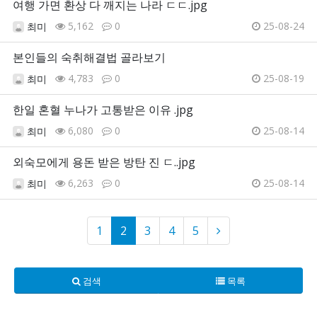
여행 가면 환상 다 깨지는 나라 ㄷㄷ.jpg
5,162
0
25-08-24
최미
본인들의 숙취해결법 골라보기
4,783
0
25-08-19
최미
한일 혼혈 누나가 고통받은 이유 .jpg
6,080
0
25-08-14
최미
외숙모에게 용돈 받은 방탄 진 ㄷ..jpg
6,263
0
25-08-14
최미
1
2
3
4
5
검색
목록