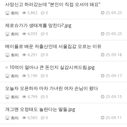
사망신고 하러갔는데 "본인이 직접 오셔야 돼요"
3,862
0
25-09-25
최미
제로슈가가 생태계를 망친다?.jpg
4,055
0
25-09-25
최미
메이플로 배운 저출산인데 서울집값 오르는 이유
4,291
0
25-09-18
최미
⭐
10억이 얼마나 큰 돈인지 실감시켜드림.jpg
5,196
0
25-09-17
최미
오늘자 오픈하자 마자 가녀린 여자 손님이 왔다
4,799
0
25-09-15
최미
개그맨 오정태도 놀란다는 딸들.jpg
4,565
0
25-09-11
최미