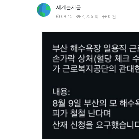
세계는지금
09-15
4,756 회
0 건