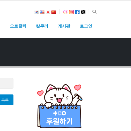
고
오토클릭
칼무리
게시판
로그인
목록