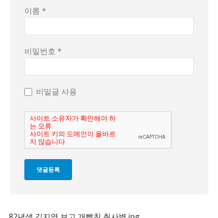
이름 *
비밀번호 *
비밀글 사용
82년생 김지영 보고 개빡친 취사병.jpg