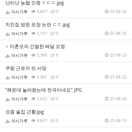
난리난 농협 인증 ㄷㄷㄷ.jpg
4,807
0
25-08-26
아시가루
치킨집 방문 포장 논란 ㄷㄷ.jpg
5,101
0
25-08-25
아시가루
⭐
미혼모의 간절한 배달 요청
5,389
0
25-08-23
아시가루
쿠팡 근로자 또 사망
5,361
0
25-08-22
아시가루
"해운대 놀러왔는데 천국이네요"..JPG
5,022
0
25-08-20
아시가루
요즘 술집 근황.jpg
4,697
0
25-08-19
아시가루