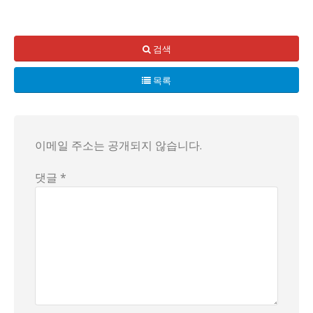
한 미혼모가 배고픔에 창살 같은 현실을 뚫고 간절한 배달 요청
미혼모는 "돈이 없어 냄새나는 부탁이지만 제발 도와주세요"라
검색
결국 음식이 배달되자, 미혼모는 감사한 마음으로 전화통화 중 
목록
이메일 주소는 공개되지 않습니다.
댓글 *