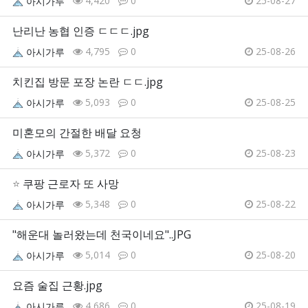
4,420
0
25-08-27
아시가루
난리난 농협 인증 ㄷㄷㄷ.jpg
4,795
0
25-08-26
아시가루
치킨집 방문 포장 논란 ㄷㄷ.jpg
5,093
0
25-08-25
아시가루
미혼모의 간절한 배달 요청
5,372
0
25-08-23
아시가루
⭐
쿠팡 근로자 또 사망
5,348
0
25-08-22
아시가루
"해운대 놀러왔는데 천국이네요"..JPG
5,014
0
25-08-20
아시가루
요즘 술집 근황.jpg
4,686
0
25-08-19
아시가루