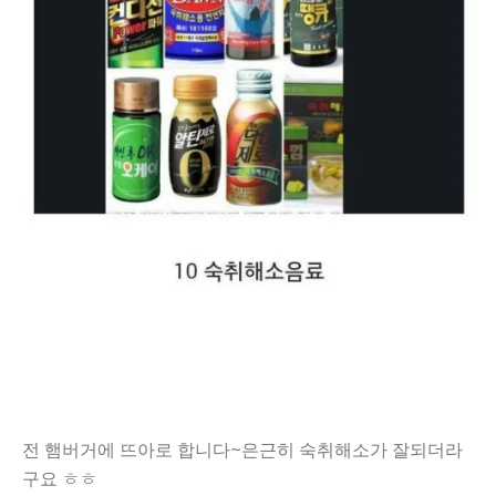
전 햄버거에 뜨아로 합니다~은근히 숙취해소가 잘되더라
구요 ㅎㅎ