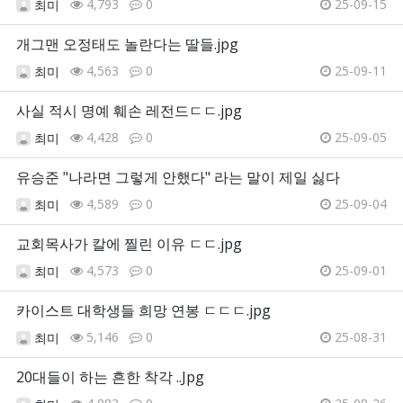
4,793
0
25-09-15
최미
개그맨 오정태도 놀란다는 딸들.jpg
4,563
0
25-09-11
최미
사실 적시 명예 훼손 레전드ㄷㄷ.jpg
4,428
0
25-09-05
최미
유승준 "나라면 그렇게 안했다" 라는 말이 제일 싫다
4,589
0
25-09-04
최미
교회목사가 칼에 찔린 이유 ㄷㄷ.jpg
4,573
0
25-09-01
최미
카이스트 대학생들 희망 연봉 ㄷㄷㄷ.jpg
5,146
0
25-08-31
최미
20대들이 하는 흔한 착각 ..Jpg