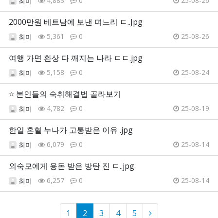
4,883
0
25-08-26
최미
2000만원 베트남에 보낸 며느리 ㄷ..Jpg
5,361
0
25-08-26
최미
여행 가면 환상 다 깨지는 나라 ㄷㄷ.jpg
5,158
0
25-08-24
최미
⭐
본인들의 숙취해결법 골라보기
4,782
0
25-08-19
최미
한일 혼혈 누나가 고통받은 이유 .jpg
6,079
0
25-08-14
최미
외숙모에게 용돈 받은 방탄 진 ㄷ..jpg
6,257
0
25-08-14
최미
1
2
3
4
5