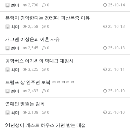
2,790
0
25-10-14
최미
은행이 경악한다는 2030대 파산폭증 이유
2,558
0
25-10-13
최미
개그맨 이상운의 이혼 사유
2,545
0
25-10-13
최미
공항버스 아가씨의 역대급 대참사
3,225
0
25-10-11
최미
트럼프 상 안주면 보복 ㅋㅋㅋㅋㅋ
2,433
0
25-10-10
최미
연예인 삥뜯는 감독
2,138
0
25-10-10
최미
91년생이 게스트 하우스 가면 받는 대접