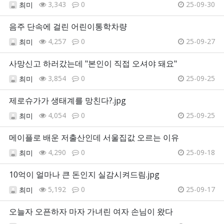
3,343
0
25-09-30
최미
음주 단속에 걸린 어린이통학차량
4,257
0
25-09-27
최미
사망신고 하러갔는데 "본인이 직접 오셔야 돼요"
3,854
0
25-09-25
최미
제로슈가가 생태계를 망친다?.jpg
4,054
0
25-09-25
최미
메이플로 배운 저출산인데 서울집값 오르는 이유
4,290
0
25-09-18
최미
10억이 얼마나 큰 돈인지 실감시켜드림.jpg
5,192
0
25-09-17
최미
오늘자 오픈하자 마자 가녀린 여자 손님이 왔다