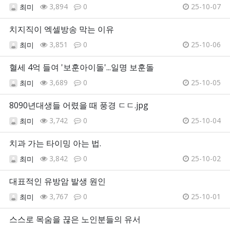
3,894
0
25-10-07
최미
치지직이 엑셀방송 막는 이유
3,851
0
25-10-06
최미
혈세 4억 들여 '보훈아이돌'...일명 보훈돌
3,689
0
25-10-05
최미
8090년대생들 어렸을 때 풍경 ㄷㄷ.jpg
3,742
0
25-10-04
최미
치과 가는 타이밍 아는 법.
3,842
0
25-10-02
최미
대표적인 유방암 발생 원인
3,767
0
25-10-01
최미
스스로 목숨을 끊은 노인분들의 유서