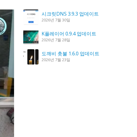
시크릿DNS 3.9.3 업데이트
2026년 7월 30일
K플레이어 0.9.4 업데이트
2026년 7월 28일
도깨비 촛불 1.6.0 업데이트
2026년 7월 23일
꿈의세계 1.3.0 – 꿈해몽, 꿈풀이
2026년 7월 30일
칼무리 4.2.6 업데이트
2026년 7월 23일