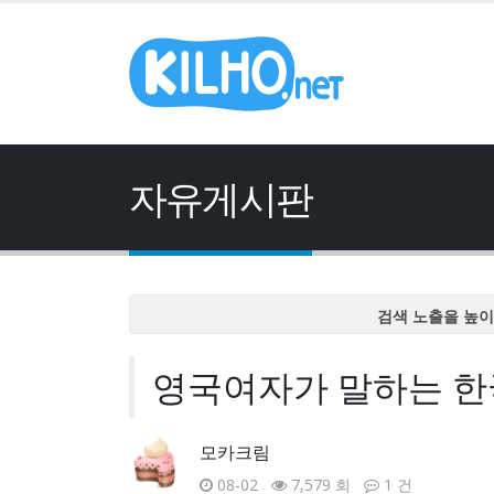
자유게시판
검색 노출을 높이
검색 노출을 높이
영국여자가 말하는 한국
검색 노출을 높이
검색 노출을 높이
검색 노출을 높이
모카크림
08-02
7,579 회
1 건