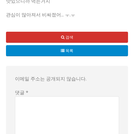
맛있으니까 먹는거지
관심이 많아져서 비싸졌어... ㅜ.ㅜ
최근 국제기구 WWF가 한국의 해조류 양식에 대한 경고를 발
전문가들은 해조류를 천연 에너지로 활용하려 해도, 처리 과정
검색
프랑스 일간지 르몽드도 이에 대해 "한국은 지구를 위해 해조
목록
탄소 억제를 위한 한국의 해조류 양식은 과연 우리가 기대하는
이메일 주소는 공개되지 않습니다.
댓글 *