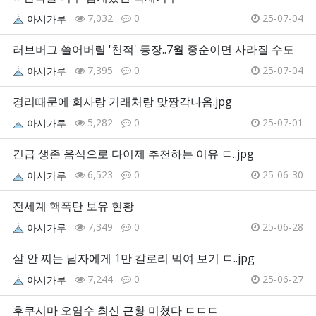
7,032
0
25-07-04
아시가루
러브버그 쓸어버릴 '천적' 등장..7월 중순이면 사라질 수도
7,395
0
25-07-04
아시가루
경리때문에 회사랑 거래처랑 맞짱각나옴.jpg
5,282
0
25-07-01
아시가루
긴급 생존 음식으로 다이제 추천하는 이유 ㄷ..jpg
6,523
0
25-06-30
아시가루
전세계 핵폭탄 보유 현황
7,349
0
25-06-28
아시가루
살 안 찌는 남자에게 1만 칼로리 먹여 보기 ㄷ..jpg
7,244
0
25-06-27
아시가루
후쿠시마 오염수 최신 근황 미쳤다 ㄷㄷㄷ