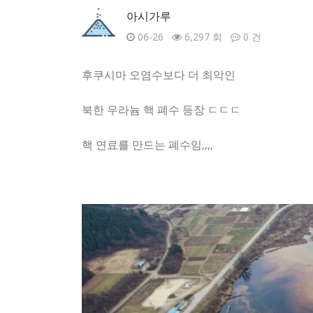
아시가루
06-26
6,297 회
0 건
후쿠시마 오염수보다 더 최악인
북한 우라늄 핵 폐수 등장 ㄷㄷㄷ
핵 연료를 만드는 폐수임,,,,