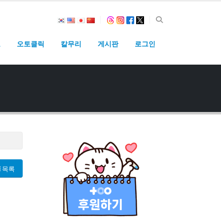
고
오토클릭
칼무리
게시판
로그인
목록