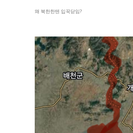
왜 북한한텐 입꾹닫임?