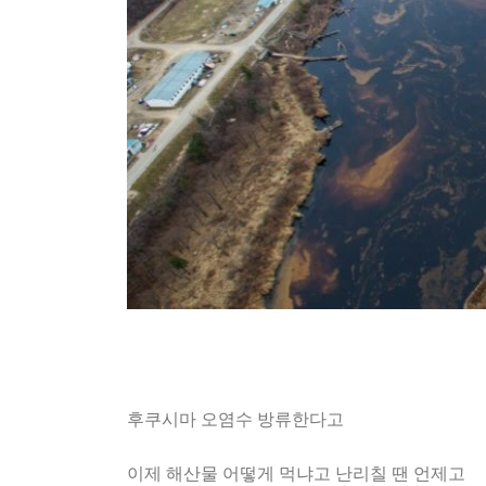
후쿠시마 오염수 방류한다고
이제 해산물 어떻게 먹냐고 난리칠 땐 언제고