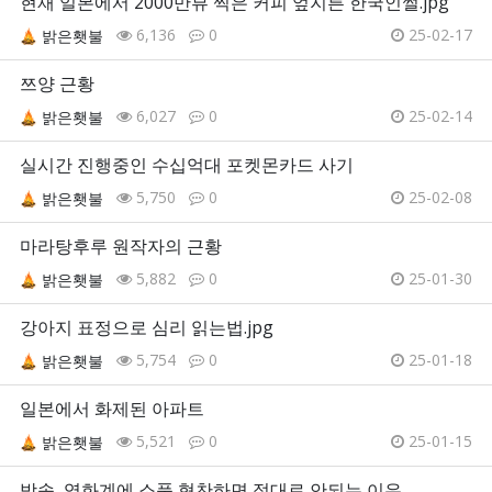
현재 일본에서 2000만뷰 찍은 커피 엎지른 한국인썰.jpg
6,136
0
25-02-17
밝은횃불
쯔양 근황
6,027
0
25-02-14
밝은횃불
실시간 진행중인 수십억대 포켓몬카드 사기
5,750
0
25-02-08
밝은횃불
마라탕후루 원작자의 근황
5,882
0
25-01-30
밝은횃불
강아지 표정으로 심리 읽는법.jpg
5,754
0
25-01-18
밝은횃불
일본에서 화제된 아파트
5,521
0
25-01-15
밝은횃불
방송, 영화계에 소품 협찬하면 절대로 안되는 이유