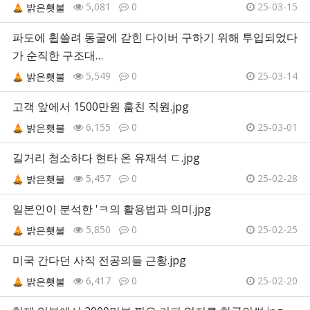
5,081
0
25-03-15
밝은횃불
파도에 휩쓸려 동굴에 갇힌 다이버 구하기 위해 투입되었다
가 순직한 구조대…
5,549
0
25-03-14
밝은횃불
고객 앞에서 1500만원 훔친 직원.jpg
6,155
0
25-03-01
밝은횃불
길거리 청소하다 현타 온 유재석 ㄷ.jpg
5,457
0
25-02-28
밝은횃불
일본인이 분석한 'ㅋ의 활용법과 의미.jpg
5,850
0
25-02-25
밝은횃불
미국 간다던 사직 전공의들 근황.jpg
6,417
0
25-02-20
밝은횃불