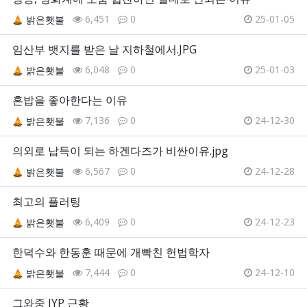
6,451
0
25-01-05
밝은횃불
임산부 뱃지를 받은 날 지하철에서.JPG
6,048
0
25-01-03
밝은횃불
혼밥을 좋아한다는 이유
7,136
0
24-12-30
밝은횃불
의외로 납득이 되는 하겐다즈가 비싼이유.jpg
6,567
0
24-12-28
밝은횃불
최고의 플러팅
6,409
0
24-12-23
밝은횃불
한덕수와 한동훈 때문에 개빡친 헌법학자
7,444
0
24-12-10
밝은횃불
그와중 JYP 근황