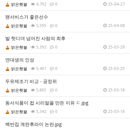
4,792
0
25-04-27
밝은횃불
팬서비스가 좋은선수
5,595
0
25-04-08
밝은횃불
발 헛디뎌 넘어진 사람의 최후
5,392
0
25-03-29
밝은횃불
연대생의 인성
5,401
0
25-03-25
밝은횃불
두유제조기 비교 - 공정위
5,865
0
25-03-18
밝은횃불
동서식품이 컵 시리얼을 만든 이유 ㄷ.jpg
5,342
0
25-03-16
밝은횃불
백반집 계란후라이 논란.jpg