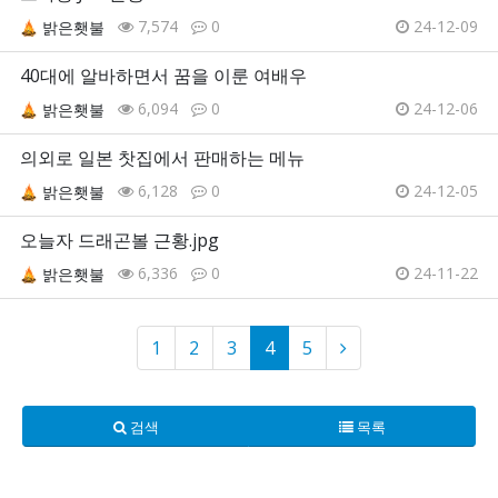
7,574
0
24-12-09
밝은횃불
40대에 알바하면서 꿈을 이룬 여배우
6,094
0
24-12-06
밝은횃불
의외로 일본 찻집에서 판매하는 메뉴
6,128
0
24-12-05
밝은횃불
오늘자 드래곤볼 근황.jpg
6,336
0
24-11-22
밝은횃불
1
2
3
4
5
검색
목록