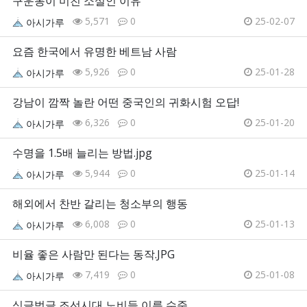
구운몽이 미친 소설인 이유
5,571
0
25-02-07
아시가루
요즘 한국에서 유명한 베트남 사람
5,926
0
25-01-28
아시가루
강남이 깜짝 놀란 어떤 중국인의 귀화시험 오답!
6,326
0
25-01-20
아시가루
수명을 1.5배 늘리는 방법.jpg
5,944
0
25-01-14
아시가루
해외에서 찬반 갈리는 청소부의 행동
6,008
0
25-01-13
아시가루
비율 좋은 사람만 된다는 동작.JPG
7,419
0
25-01-08
아시가루
싱글벙글 조선시대 노비들 이름 수준