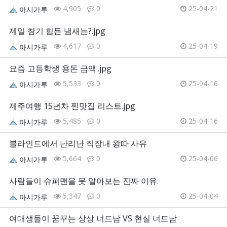
4,905
0
25-04-21
아시가루
제일 참기 힘든 냄새는?.jpg
4,617
0
25-04-19
아시가루
요즘 고등학생 용돈 금액..jpg
5,533
0
25-04-16
아시가루
제주여행 15년차 찐맛집 리스트.jpg
5,485
0
25-04-16
아시가루
블라인드에서 난리난 직장내 왕따 사유
5,664
0
25-04-06
아시가루
사람들이 슈퍼맨을 못 알아보는 진짜 이유.
5,347
0
25-04-04
아시가루
여대생들이 꿈꾸는 상상 너드남 VS 현실 너드남