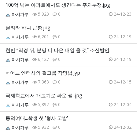
100억 넘는 아파트에서도 생긴다는 주차분쟁.jpg
5,923
0
24-12-23
아시가루
달려라 하니 근황.jpg
6,201
0
24-12-19
아시가루
현빈 “역경 뒤, 분명 더 나은 내일 올 것” 소신발언.
6,127
0
24-12-19
아시가루
⭐
어느 엔터사의 걸그룹 작명법.jyp
7,363
0
24-12-15
아시가루
국제학교에서 개고기로 싸운 썰 .jpg
5,897
0
24-12-04
아시가루
동덕여대...학생 첫 '형사 고발'
5,932
0
24-12-02
아시가루