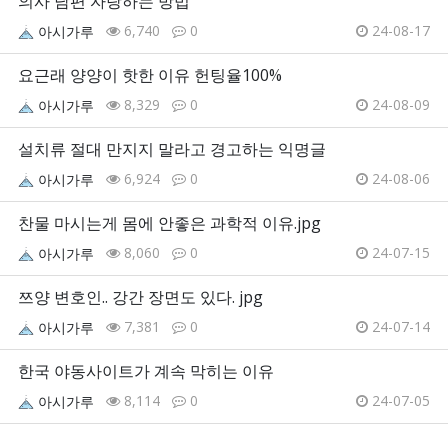
의사 남편 자랑하는 방법
6,740
0
24-08-17
아시가루
요근래 양양이 핫한 이유 헌팅율100%
8,329
0
24-08-09
아시가루
설치류 절대 만지지 말라고 경고하는 익명글
6,924
0
24-08-06
아시가루
찬물 마시는게 몸에 안좋은 과학적 이유.jpg
8,060
0
24-07-15
아시가루
쯔양 변호인.. 강간 장면도 있다. jpg
7,381
0
24-07-14
아시가루
한국 야동사이트가 계속 막히는 이유
8,114
0
24-07-05
아시가루