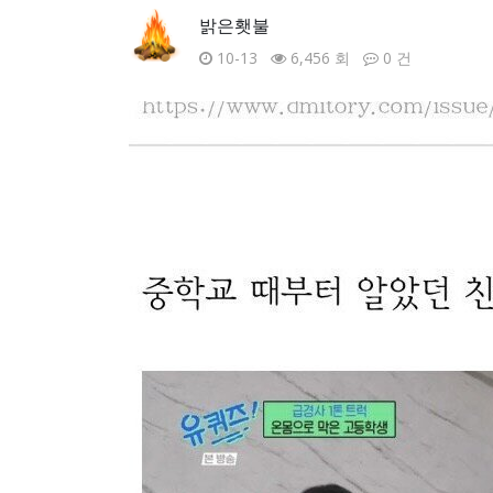
밝은횃불
10-13
6,456 회
0 건