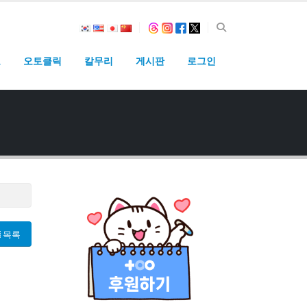
고
오토클릭
칼무리
게시판
로그인
목록