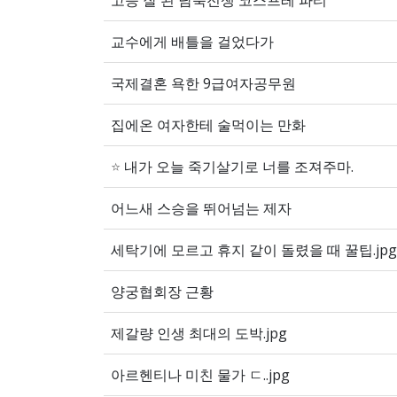
고증 잘 된 남북전쟁 코스프레 파티
교수에게 배틀을 걸었다가
국제결혼 욕한 9급여자공무원
집에온 여자한테 술먹이는 만화
⭐
내가 오늘 죽기살기로 너를 조져주마.
어느새 스승을 뛰어넘는 제자
세탁기에 모르고 휴지 같이 돌렸을 때 꿀팁.jpg
양궁협회장 근황
제갈량 인생 최대의 도박.jpg
아르헨티나 미친 물가 ㄷ..jpg