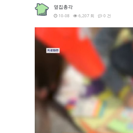
옆집총각
10-08
6,207 회
0 건