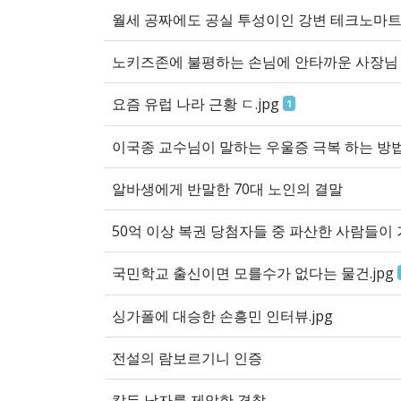
월세 공짜에도 공실 투성이인 강변 테크노마트
노키즈존에 불평하는 손님에 안타까운 사장님
요즘 유럽 나라 근황 ㄷ.jpg
1
이국종 교수님이 말하는 우울증 극복 하는 방
알바생에게 반말한 70대 노인의 결말
50억 이상 복권 당첨자들 중 파산한 사람들이 
국민학교 출신이면 모를수가 없다는 물건.jpg
싱가폴에 대승한 손흥민 인터뷰.jpg
전설의 람보르기니 인증
칼든 남자를 제압한 경찰