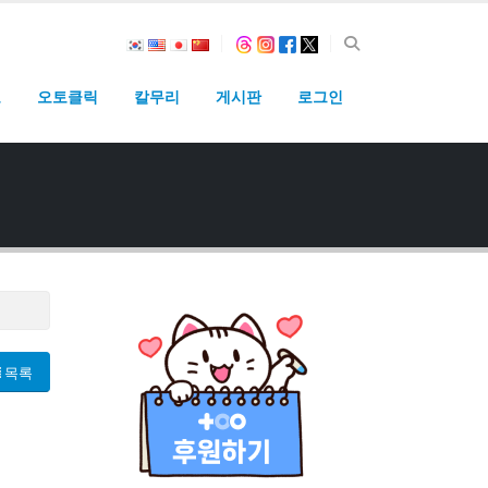
고
오토클릭
칼무리
게시판
로그인
목록