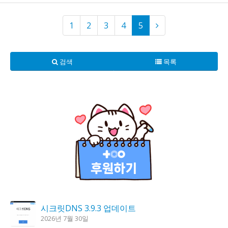
1
2
3
4
5
검색
목록
시크릿DNS 3.9.3 업데이트
2026년 7월 30일