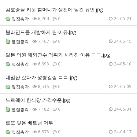
김호중을 키운 할머니가 생전에 남긴 유언.jpg
6,704
0
24-05-21
옆집총각
블라인드를 개발하게 된 이유.jpg
7,167
0
24-05-15
옆집총각
일본 의원 해외연수 먹튀가 사라진 이유 ㄷㄷ..jpg
6,693
0
24-05-10
옆집총각
네일샵 갔다가 성병걸림 ㄷㄷ..jpg
8,516
0
24-05-09
옆집총각
노르웨이 한식당 가격수준.jpg
7,182
0
24-05-01
옆집총각
로또 맞은 베트남 어부
6,875
0
24-04-17
옆집총각