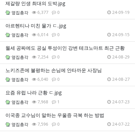
제갈량 인생 최대의 도박.jpg
6,377
0
24-09-19
옆집총각
아르헨티나 미친 물가 ㄷ..jpg
6,014
0
24-09-15
옆집총각
월세 공짜에도 공실 투성이인 강변 테크노마트 최근 근황
7,254
0
24-08-29
옆집총각
노키즈존에 불평하는 손님에 안타까운 사장님
6,040
0
24-08-27
옆집총각
요즘 유럽 나라 근황 ㄷ.jpg
7,968
1
24-07-23
옆집총각
이국종 교수님이 말하는 우울증 극복 하는 방법
7,596
0
24-07-22
옆집총각