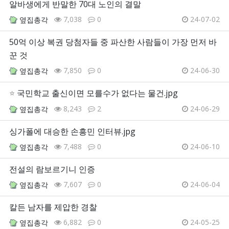
알바생에게 반말한 70대 노인의 결말
7,038
0
24-07-02
옆집총각
50억 이상 복권 당첨자들 중 파산한 사람들이 가장 먼저 바
꾼 것
7,850
0
24-06-30
옆집총각
⭐
국민학교 출신이면 모를수가 없다는 물건.jpg
8,243
2
24-06-29
옆집총각
싱가폴에 대승한 손흥민 인터뷰.jpg
7,488
0
24-06-10
옆집총각
전설의 람보르기니 인증
7,607
0
24-06-04
옆집총각
칼든 남자를 제압한 경찰
6,882
0
24-05-25
옆집총각