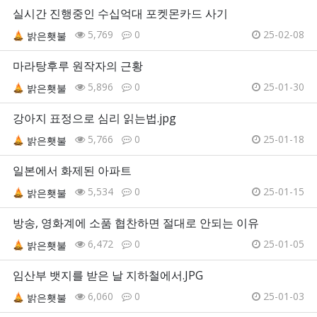
실시간 진행중인 수십억대 포켓몬카드 사기
5,769
0
25-02-08
밝은횃불
마라탕후루 원작자의 근황
5,896
0
25-01-30
밝은횃불
강아지 표정으로 심리 읽는법.jpg
5,766
0
25-01-18
밝은횃불
일본에서 화제된 아파트
5,534
0
25-01-15
밝은횃불
방송, 영화계에 소품 협찬하면 절대로 안되는 이유
6,472
0
25-01-05
밝은횃불
임산부 뱃지를 받은 날 지하철에서.JPG
6,060
0
25-01-03
밝은횃불