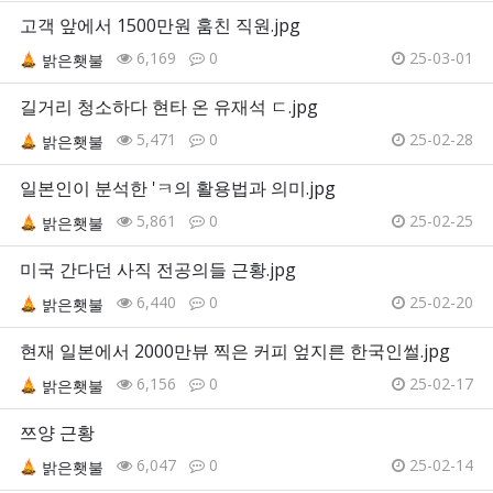
고객 앞에서 1500만원 훔친 직원.jpg
6,169
0
25-03-01
밝은횃불
길거리 청소하다 현타 온 유재석 ㄷ.jpg
5,471
0
25-02-28
밝은횃불
일본인이 분석한 'ㅋ의 활용법과 의미.jpg
5,861
0
25-02-25
밝은횃불
미국 간다던 사직 전공의들 근황.jpg
6,440
0
25-02-20
밝은횃불
현재 일본에서 2000만뷰 찍은 커피 엎지른 한국인썰.jpg
6,156
0
25-02-17
밝은횃불
쯔양 근황
6,047
0
25-02-14
밝은횃불