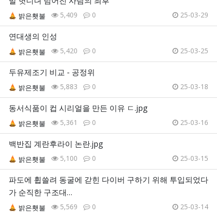
발 헛디뎌 넘어진 사람의 최후
5,409
0
25-03-29
밝은횃불
연대생의 인성
5,420
0
25-03-25
밝은횃불
두유제조기 비교 - 공정위
5,883
0
25-03-18
밝은횃불
동서식품이 컵 시리얼을 만든 이유 ㄷ.jpg
5,361
0
25-03-16
밝은횃불
백반집 계란후라이 논란.jpg
5,100
0
25-03-15
밝은횃불
파도에 휩쓸려 동굴에 갇힌 다이버 구하기 위해 투입되었다
가 순직한 구조대…
5,569
0
25-03-14
밝은횃불