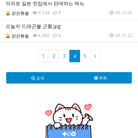
의외로 일본 찻집에서 판매하는 메뉴
6,144
0
24-12-05
밝은횃불
오늘자 드래곤볼 근황.jpg
6,360
0
24-11-22
밝은횃불
1
2
3
4
5
검색
목록