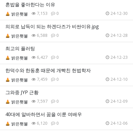
혼밥을 좋아한다는 이유
7,153
0
24-12-30
밝은횃불
의외로 납득이 되는 하겐다즈가 비싼이유.jpg
6,588
0
24-12-28
밝은횃불
최고의 플러팅
6,427
0
24-12-23
밝은횃불
한덕수와 한동훈 때문에 개빡친 헌법학자
7,459
0
24-12-10
밝은횃불
그와중 JYP 근황
7,597
0
24-12-09
밝은횃불
40대에 알바하면서 꿈을 이룬 여배우
6,120
0
24-12-06
밝은횃불