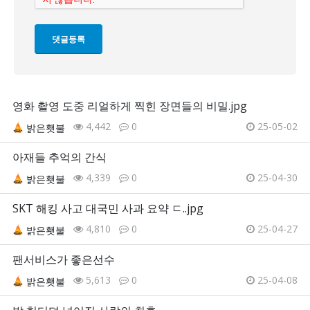
영화 촬영 도중 리얼하게 찍힌 장면들의 비밀.jpg
4,442
0
25-05-02
밝은횃불
아재들 추억의 간식
4,339
0
25-04-30
밝은횃불
SKT 해킹 사고 대국민 사과 요약 ㄷ..jpg
4,810
0
25-04-27
밝은횃불
팬서비스가 좋은선수
5,613
0
25-04-08
밝은횃불