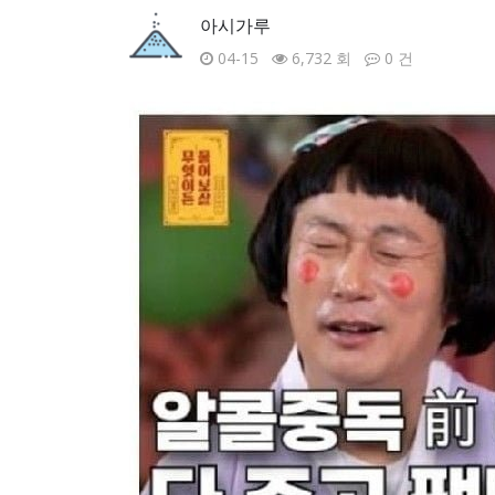
아시가루
04-15
6,732 회
0 건