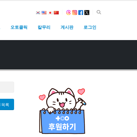
고
오토클릭
칼무리
게시판
로그인
목록