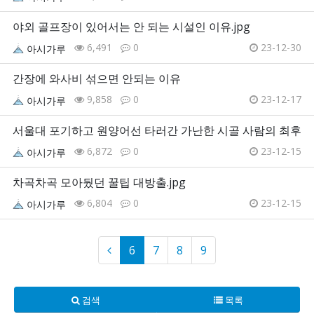
야외 골프장이 있어서는 안 되는 시설인 이유.jpg
6,491
0
23-12-30
아시가루
간장에 와사비 섞으면 안되는 이유
9,858
0
23-12-17
아시가루
서울대 포기하고 원양어선 타러간 가난한 시골 사람의 최후
6,872
0
23-12-15
아시가루
차곡차곡 모아뒀던 꿀팁 대방출.jpg
6,804
0
23-12-15
아시가루
6
7
8
9
검색
목록