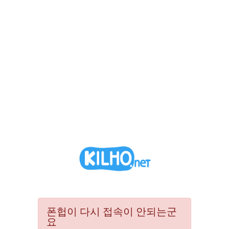
폰헙이 다시 접속이 안되는군
요