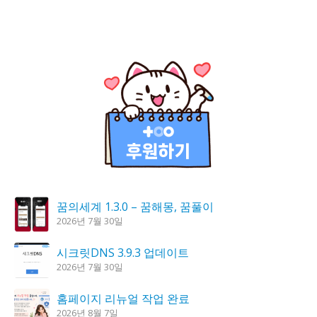
꿈의세계 1.3.0 – 꿈해몽, 꿈풀이
2026년 7월 30일
시크릿DNS 3.9.3 업데이트
2026년 7월 30일
홈페이지 리뉴얼 작업 완료
2026년 8월 7일