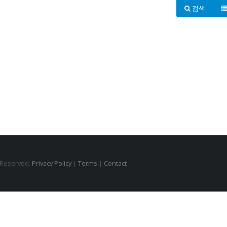
검색
s Reserved.
Privacy Policy
|
Terms
|
Contact