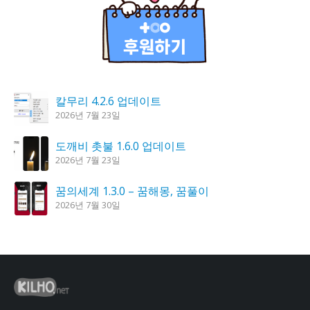
칼무리 4.2.6 업데이트
2026년 7월 23일
도깨비 촛불 1.6.0 업데이트
2026년 7월 23일
꿈의세계 1.3.0 – 꿈해몽, 꿈풀이
2026년 7월 30일
시크릿DNS 3.9.3 업데이트
2026년 7월 30일
K플레이어 0.9.4 업데이트
2026년 7월 28일